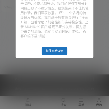
心端口默认被封 但今天要讲的方
于 GFW 检查机制升级，我们的服务在部分时
案，只需要一台能本地能上网的
V2raySSR综合网
25年5月31日
间段出现了不稳定情况，给您带来了不佳的使
VPS 或本地服务器，就能用 Clou
用体验，我们深表歉意。 经过一个多月的持
dflare 的隧道服务，把你的网站
续研发与优化，我们基于原有协议进行了全面
发布到全球，并且使用国际域
升级，显著增强了加密性能与连接稳定性。全
名，和普通的网站看起来没有任
新 MUNIU-X 客户端 现已正式发布，将为您
何区别！ 重点是：永久免
带来更加流畅、稳定与安全的使用体验。 📥
费！！！！ 本期视频 准备工作
客户端下载 请前…
1、国际域名一个，推…
前往查看详情
Copyright © 2026
V2RaySSR综合网
|
网站地图
|
商务洽谈
|
您的 IP :
216.73.216.67 - US ， 查询 10 次，耗时 0.4370 秒
顶部
搜索
菜单
我的