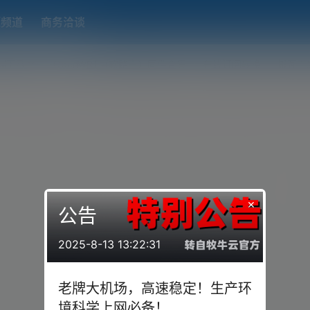
题频道
商务洽谈
端下载
OpenWRT（软路由）固件合集
在线订阅转换
搬瓦工
×
公告
2025-8-13 13:22:31
老牌大机场，高速稳定！生产环
境科学上网必备！