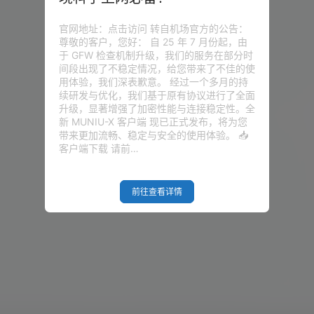
官网地址：点击访问 转自机场官方的公告：
尊敬的客户，您好： 自 25 年 7 月份起，由
于 GFW 检查机制升级，我们的服务在部分时
间段出现了不稳定情况，给您带来了不佳的使
用体验，我们深表歉意。 经过一个多月的持
续研发与优化，我们基于原有协议进行了全面
升级，显著增强了加密性能与连接稳定性。全
新 MUNIU-X 客户端 现已正式发布，将为您
带来更加流畅、稳定与安全的使用体验。 📥
客户端下载 请前…
前往查看详情