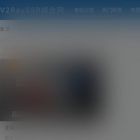
V2RaySSR综合网
本站公告
热门标签
专
首 页
VPS推荐-评测
热门协议搭建
各类脚本及教程
客户
无需公网IP，用国际域名一键访问本地博
客，不加端口号，像官网一样上线！不做内
前言 在国内，搭建一个对公网开放的网站从来都不