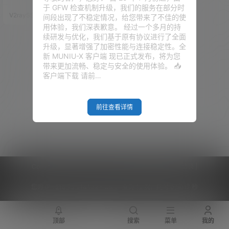
心端口默认被封 但今天要讲的方
于 GFW 检查机制升级，我们的服务在部分时
案，只需要一台能本地能上网的
V2raySSR综合网
25年5月31日
间段出现了不稳定情况，给您带来了不佳的使
VPS 或本地服务器，就能用 Clou
用体验，我们深表歉意。 经过一个多月的持
dflare 的隧道服务，把你的网站
续研发与优化，我们基于原有协议进行了全面
发布到全球，并且使用国际域
升级，显著增强了加密性能与连接稳定性。全
名，和普通的网站看起来没有任
新 MUNIU-X 客户端 现已正式发布，将为您
何区别！ 重点是：永久免
带来更加流畅、稳定与安全的使用体验。 📥
费！！！！ 本期视频 准备工作
客户端下载 请前…
1、国际域名一个，推…
前往查看详情
Copyright © 2026
V2RaySSR综合网
|
网站地图
|
商务洽谈
|
您的 IP :
216.73.216.102 - US ， 查询 12 次，耗时 0.5017 秒
顶部
搜索
菜单
我的