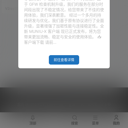
V2RayN与Clash配置全流
uTube，查查Google，偶尔下载
于 GFW 检查机制升级，我们的服务在部分时
点东西，但现在有点不一样了，A
程，小白保姆级教程！
V2raySSR综合网
5月9日
间段出现了不稳定情况，给您带来了不佳的使
I、开发工具、各类海外服务，很
用体验，我们深表歉意。 经过一个多月的持
多时候都需要一个稳定的出口网
续研发与优化，我们基于原有协议进行了全面
络。 在加上最近机场这边，也确
升级，显著增强了加密性能与连接稳定性。全
实没有以前那么稳，节点抽风、
新 MUNIU-X 客户端 现已正式发布，将为您
订阅失效、晚高峰跑不动，这种
带来更加流畅、稳定与安全的使用体验。 📥
情况小伙伴们大概率都遇到了。
客户端下载 请前…
所以我一直觉得，如果你平时比
较依耐外网环…
前往查看详情
Copyright © 2026
V2RaySSR综合网
|
网站地图
|
商务洽谈
|
您的 IP :
216.73.216.241 - US ， 查询 11 次，耗时 0.4672 秒
顶部
搜索
菜单
我的