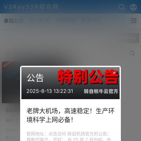
V2RaySSR综合网
本站公告
热门标签
专题频道
商务洽谈
全部标签
搬瓦工 CN2 GIA
×
公告
2025-8-13 13:22:31
2026最新VPS自建节点搭建
老牌大机场，高速稳定！生产环
教程！科学上网翻墙从零开
境科学上网必备！
前言 最近这段时间，很多小伙伴
始，VPS线路详解！
们应该都有感觉，外网环境的门
VLESS+Reality，搬瓦工
Hysteria搭建
槛和需求真的是越来越高了 以前
官网地址：点击访问 转自机场官方的公告：
CN2 GIA实测8K/奈飞4K，
我们折腾节点，可能只是看看Yo
44k
0
尊敬的客户，您好： 自 25 年 7 月份起，由