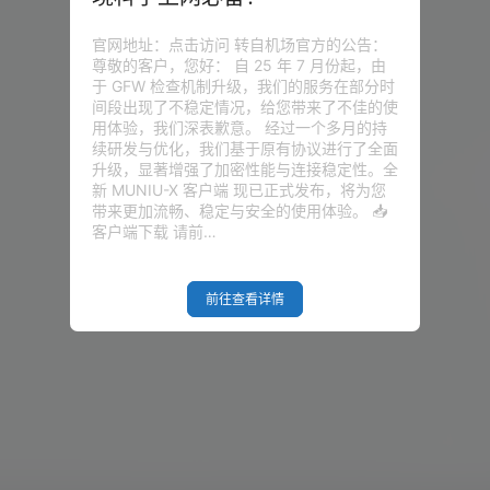
官网地址：点击访问 转自机场官方的公告：
尊敬的客户，您好： 自 25 年 7 月份起，由
于 GFW 检查机制升级，我们的服务在部分时
间段出现了不稳定情况，给您带来了不佳的使
用体验，我们深表歉意。 经过一个多月的持
续研发与优化，我们基于原有协议进行了全面
升级，显著增强了加密性能与连接稳定性。全
新 MUNIU-X 客户端 现已正式发布，将为您
带来更加流畅、稳定与安全的使用体验。 📥
客户端下载 请前…
前往查看详情