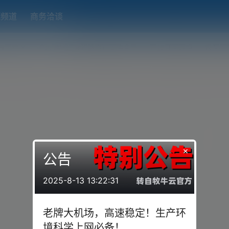
题频道
商务洽谈
端下载
OpenWRT（软路由）固件合集
在线订阅转换
搬瓦工
×
公告
2025-8-13 13:22:31
老牌大机场，高速稳定！生产环
境科学上网必备！