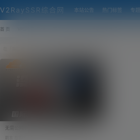
V2RaySSR综合网
本站公告
热门标签
专
首 页
VPS推荐-评测
热门协议搭建
各类脚本及教程
客户
无需公网IP，用国际域名一键访问本地博
客，不加端口号，像官网一样上线！不做内
前言 在国内，搭建一个对公网开放的网站从来都不