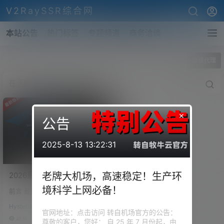
V2RaySSR综合网
本站公告
热门标签
专题频道
商务洽谈
全部标签
自建代理
×
公告
2025-8-13 13:22:31
2026最新VPS自建节点搭建
老牌大机场，高速稳定！生产环
教程！科学上网翻墙从零开
境科学上网必备！
前言 最近这段时间，很多小伙伴
始，VPS线路详解！
们应该都有感觉，外网环境的门
VLESS+Reality，搬瓦工
Hysteria搭建
槛和需求真的是越来越高了 以前
官网地址：点击访问 转自机场官方的公告：
CN2 GIA实测8K/奈飞4K，
我们折腾节点，可能只是看看Yo
45.5k
0
尊敬的客户，您好： 自 25 年 7 月份起，由