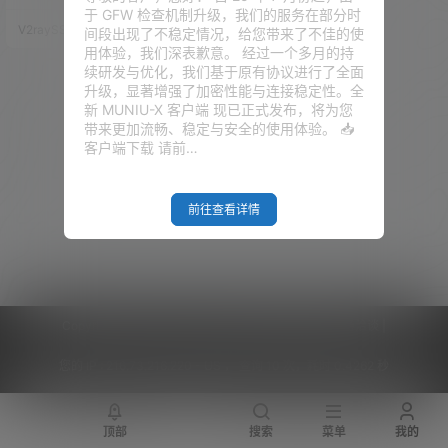
V2RayN与Clash配置全流
uTube，查查Google，偶尔下载
于 GFW 检查机制升级，我们的服务在部分时
点东西，但现在有点不一样了，A
程，小白保姆级教程！
V2raySSR综合网
5月9日
间段出现了不稳定情况，给您带来了不佳的使
I、开发工具、各类海外服务，很
用体验，我们深表歉意。 经过一个多月的持
多时候都需要一个稳定的出口网
续研发与优化，我们基于原有协议进行了全面
络。 在加上最近机场这边，也确
升级，显著增强了加密性能与连接稳定性。全
实没有以前那么稳，节点抽风、
新 MUNIU-X 客户端 现已正式发布，将为您
订阅失效、晚高峰跑不动，这种
带来更加流畅、稳定与安全的使用体验。 📥
情况小伙伴们大概率都遇到了。
客户端下载 请前…
所以我一直觉得，如果你平时比
较依耐外网环…
前往查看详情
Copyright © 2026
V2RaySSR综合网
|
网站地图
|
商务洽谈
|
您的 IP :
216.73.216.220 - US ， 查询 10 次，耗时 0.4262 秒
顶部
搜索
菜单
我的