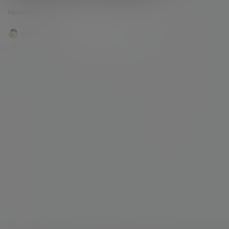
VLESS+Reality，搬瓦工CN2 GIA实测8K/
外网环境的门槛和需求真的是越来越高了 以前我们
奈飞4K，V2RayN与Clash配置全流程，小
Hysteria搭建
44.6k
0
折腾节点，可能只是看看YouTube，查查Googl
白保姆级教程！
e，偶尔下载点东西，但现在有点不一样了，AI、
开发工具、各类海外服务，很多时候都需要一个稳
V2raySSR综合网
5月9日
定的出口网络。 在加上最近机场这边，也确实没有
以前那么稳，节点抽风、订阅失效、晚高峰跑不
动，这种情况小伙伴们大概率都遇到了。 所以我一
直觉得，如果你平时比较依耐外网环…