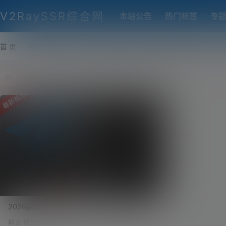
V2RaySSR综合网
本站公告
热门标签
专
首 页
VPS推荐-评测
热门协议搭建
各类脚本及教程
客户
2026最新VPS自建节点搭建教程！科学上网
翻墙从零开始，VPS线路详解！
前言 最近这段时间，很多小伙伴们应该都有感觉，