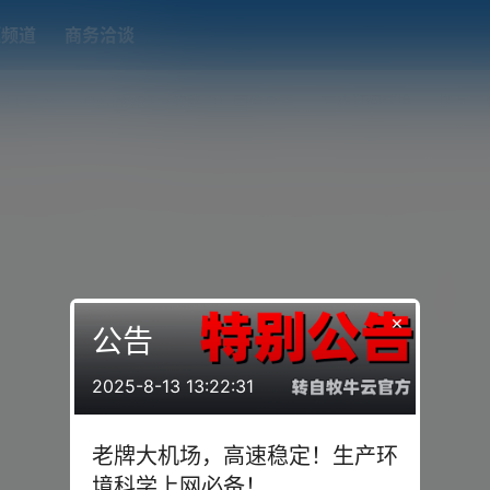
题频道
商务洽谈
端下载
OpenWRT（软路由）固件合集
在线订阅转换
搬瓦工
×
公告
2025-8-13 13:22:31
老牌大机场，高速稳定！生产环
境科学上网必备！