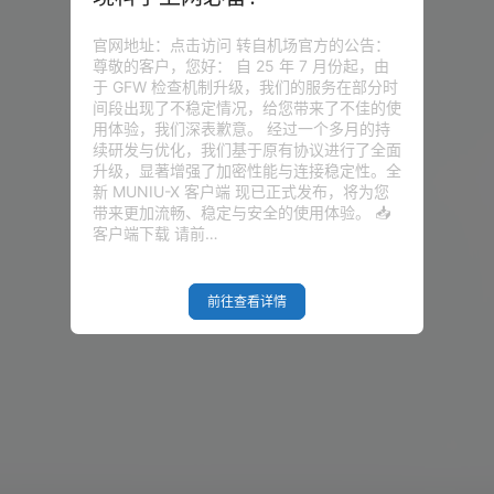
官网地址：点击访问 转自机场官方的公告：
尊敬的客户，您好： 自 25 年 7 月份起，由
于 GFW 检查机制升级，我们的服务在部分时
间段出现了不稳定情况，给您带来了不佳的使
用体验，我们深表歉意。 经过一个多月的持
续研发与优化，我们基于原有协议进行了全面
升级，显著增强了加密性能与连接稳定性。全
新 MUNIU-X 客户端 现已正式发布，将为您
带来更加流畅、稳定与安全的使用体验。 📥
客户端下载 请前…
前往查看详情