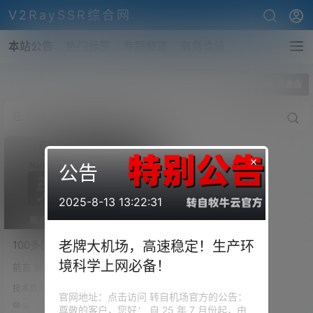
V2RaySSR综合网
本站公告
热门标签
专题频道
商务洽谈
全部标签
NanoPi 旁路由
×
公告
2025-8-13 13:22:31
100多的旁路由！友善
老牌大机场，高速稳定！生产环
NanoPi Zero2 开发板 ！小
境科学上网必备！
前言 友善在今年的 9.23 日正式
小体积，作为弱电箱的旁路
推出了 NanoPi Zero2 开发板 基
由怎么样？
技术教程
于瑞芯微的 RK3528A，集成了四
官网地址：点击访问 转自机场官方的公告：
核的 ARM Cortex-A53 的 CPU
3k
0
尊敬的客户，您好： 自 25 年 7 月份起，由