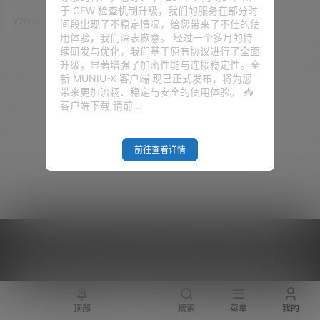
以及 Mali-450 的 GPU，配备了
于 GFW 检查机制升级，我们的服务在部分时
30PIN 的 GPIO 接口 非常适合物
V2raySSR综合网
25年3月9日
间段出现了不稳定情况，给您带来了不佳的使
联网、智能家居等场景的使用。
用体验，我们深表歉意。 经过一个多月的持
视频演示 NanoPi Zero2 接口介
续研发与优化，我们基于原有协议进行了全面
绍 Reset Button（重置按钮）：
升级，显著增强了加密性能与连接稳定性。全
用于重置系统，恢复到初始状
新 MUNIU-X 客户端 现已正式发布，将为您
态。 Re…
带来更加流畅、稳定与安全的使用体验。 📥
客户端下载 请前…
前往查看详情
Copyright © 2026
V2RaySSR综合网
|
网站地图
|
商务洽谈
|
您的 IP :
216.73.216.88 - US ， 查询 13 次，耗时 0.4267 秒
顶部
搜索
菜单
我的