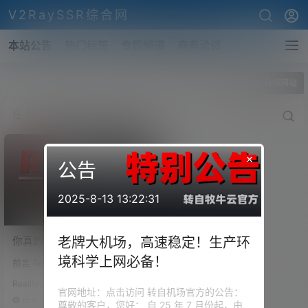
V2RaySSR综合网
本站公告
热门标签
专题频道
商务洽谈
全部标签
Reality目标网站
×
公告
2025-8-13 13:22:31
你真的会配置Reality？科学
老牌大机场，高速稳定！生产环
上网翻车频发，其实节点搭
境科学上网必备！
前言 Reality，这个协议你可能早
建这些坑90%的人都踩过！
就听说过。免域名、免证书、部
Reality部署全流程拆解！
Reality
署简单、成本低，不少人说它“低
官网地址：点击访问 转自机场官方的公告：
调、安全、难识别”。但为啥你用
62.8k
0
尊敬的客户，您好： 自 25 年 7 月份起，由