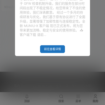
起来总是测速为零、秒断、或是
于 GFW 检查机制升级，我们的服务在部分时
握手失败？又为什么到了 2025
V2raySSR综合网
25年9月27日
间段出现了不稳定情况，给您带来了不佳的使
，还是有很多人推荐这个协议？
用体验，我们深表歉意。 经过一个多月的持
握手失败、测速为零的真正原因
续研发与优化，我们基于原有协议进行了全面
你知道吗？ 视频演示 准备工作
升级，显著增强了加密性能与连接稳定性。全
1、VPS 一台，重置好主流的操作
新 MUNIU-X 客户端 现已正式发布，将为您
系统，推荐 Debian12（本视频演
带来更加流畅、稳定与安全的使用体验。 📥
示 VPS 来自 搬瓦工 CN2 GIA E
客户端下载 请前…
COMM…
前往查看详情
Copyright © 2026
V2RaySSR综合网
|
网站地图
|
商务洽谈
|
您的 IP :
216.73.216.150 - US ， 查询 11 次，耗时 0.4736 秒
顶部
搜索
菜单
我的