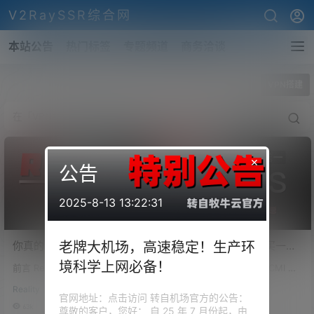
V2RaySSR综合网
本站公告
热门标签
专题频道
商务洽谈
全部标签
VPN搭建
×
公告
2025-8-13 13:22:31
你真的会配置Reality？科学
低延迟香港CMI VPS买一台
老牌大机场，高速稳定！生产环
上网翻车频发，其实节点搭
送一台！买香港VPS，送美
境科学上网必备！
前言 Reality，这个协议你可能早
前言 VMSHELL 的 移动 CMI 线
建这些坑90%的人都踩过！
国VPS！流媒体、ChatGPT
就听说过。免域名、免证书、部
路的香港 VPS，凭借其优势的线
Reality部署全流程拆解！
等全面解锁！香港VPS评
Reality
VPS推荐-评测
署简单、成本低，不少人说它“低
路资源、出色的流媒体解锁能力
官网地址：点击访问 转自机场官方的公告：
测！
调、安全、难识别”。但为啥你用
以及近乎为零的宕机率，赢得了
63k
0
108k
0
尊敬的客户，您好： 自 25 年 7 月份起，由