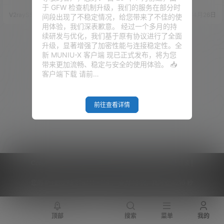
起来总是测速为零、秒断、或是
不少用户的好评！ 时隔四年，V
于 GFW 检查机制升级，我们的服务在部分时
握手失败？又为什么到了 2025
MSHELL 依然在不断的优化和更
V2raySSR综合网
25年9月27日
V2raySSR综合网
25年4月26日
间段出现了不稳定情况，给您带来了不佳的使
，还是有很多人推荐这个协议？
新香港 VPS 的线路资源。而这一
用体验，我们深表歉意。 经过一个多月的持
握手失败、测速为零的真正原因
次，他们推出了一个很有意思的
续研发与优化，我们基于原有协议进行了全面
你知道吗？ 视频演示 准备工作
活动——购买香港 VPS，赠送美
升级，显著增强了加密性能与连接稳定性。全
1、VPS 一台，重置好主流的操作
国 VPS。对于那些需要跨国体验
新 MUNIU-X 客户端 现已正式发布，将为您
系统，推荐 Debian12（本视频演
多节点的朋友来说，无疑是一个
带来更加流畅、稳定与安全的使用体验。 📥
示 VPS 来自 搬瓦工 CN2 GIA E
很好的活动。 视频观看 视频抽奖
客户端下载 请前…
COMM…
活动 （具体详情请查…
前往查看详情
Copyright © 2026
V2RaySSR综合网
|
网站地图
|
商务洽谈
|
您的 IP :
216.73.216.111 - US ， 查询 12 次，耗时 0.4210 秒
顶部
搜索
菜单
我的