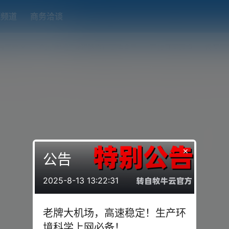
题频道
商务洽谈
端下载
OpenWRT（软路由）固件合集
在线订阅转换
搬瓦工
×
公告
2025-8-13 13:22:31
老牌大机场，高速稳定！生产环
境科学上网必备！