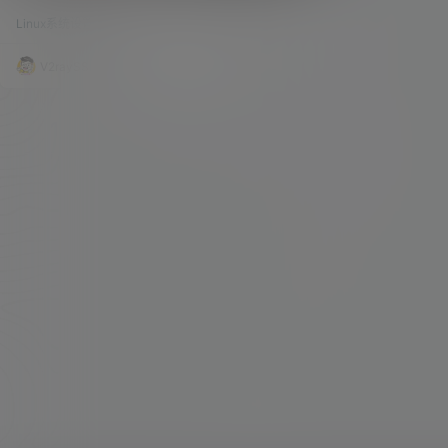
8K稳定播放，FAST实测2.9Gbps，三网回
这几个关键词，搬瓦工绝对是绕不过去的那个名
程更稳
Linux系统设置
7.2k
0
字。 从 2009 做到现在，没有铺天盖地的广告，也
没有非常夸张的营销，靠的就是十几年如一日的稳
定。 这两台机器分别是洛杉矶的 CN2 GIA ECOM
V2raySSR综合网
25年11月8日
MERCE 和 东京的 CN2GIA ，价格分别为 49.99
刀/季度 和 89.99刀/月 东京的 CN2GIA 和 香港的
CN2GIA 实际上是同一机…