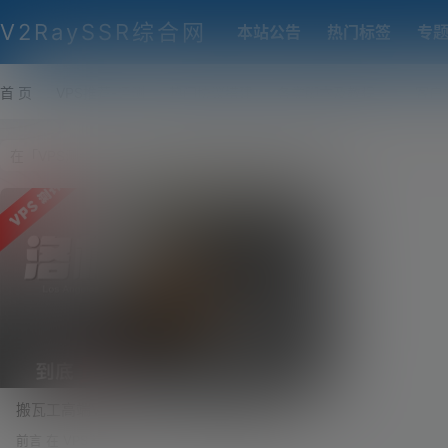
V2RaySSR综合网
本站公告
热门标签
专
首 页
VPS推荐-评测
热门协议搭建
各类脚本及教程
客户
搬瓦工高端VPS对决：东京CN2 GIA低延
迟、洛杉矶CN2 GIA-E大带宽，YouTube
前言 在 VPS 这个圈子里，说到稳定、老牌、高端