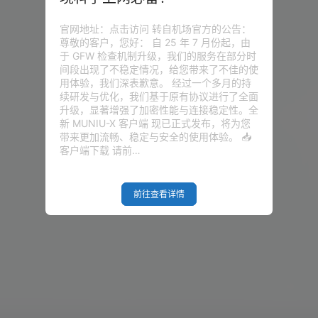
官网地址：点击访问 转自机场官方的公告：
尊敬的客户，您好： 自 25 年 7 月份起，由
于 GFW 检查机制升级，我们的服务在部分时
间段出现了不稳定情况，给您带来了不佳的使
用体验，我们深表歉意。 经过一个多月的持
续研发与优化，我们基于原有协议进行了全面
升级，显著增强了加密性能与连接稳定性。全
新 MUNIU-X 客户端 现已正式发布，将为您
带来更加流畅、稳定与安全的使用体验。 📥
客户端下载 请前…
前往查看详情