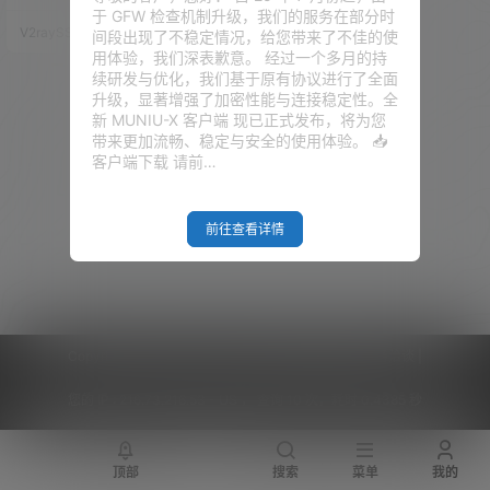
V2RayN与Clash配置全流
uTube，查查Google，偶尔下载
于 GFW 检查机制升级，我们的服务在部分时
点东西，但现在有点不一样了，A
程，小白保姆级教程！
V2raySSR综合网
5月9日
间段出现了不稳定情况，给您带来了不佳的使
I、开发工具、各类海外服务，很
用体验，我们深表歉意。 经过一个多月的持
多时候都需要一个稳定的出口网
续研发与优化，我们基于原有协议进行了全面
络。 在加上最近机场这边，也确
升级，显著增强了加密性能与连接稳定性。全
实没有以前那么稳，节点抽风、
新 MUNIU-X 客户端 现已正式发布，将为您
订阅失效、晚高峰跑不动，这种
带来更加流畅、稳定与安全的使用体验。 📥
情况小伙伴们大概率都遇到了。
客户端下载 请前…
所以我一直觉得，如果你平时比
较依耐外网环…
前往查看详情
Copyright © 2026
V2RaySSR综合网
|
网站地图
|
商务洽谈
|
您的 IP :
216.73.216.53 - US ， 查询 10 次，耗时 0.4385 秒
顶部
搜索
菜单
我的