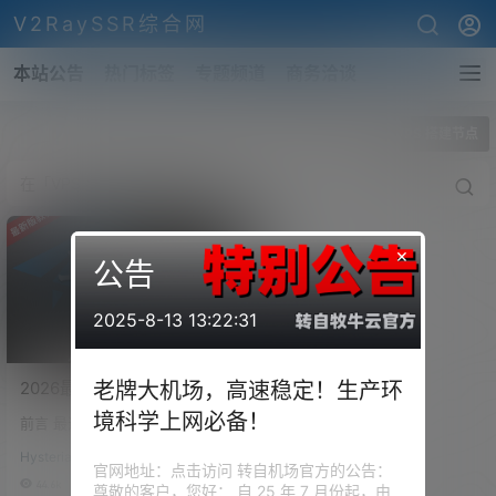
V2RaySSR综合网
本站公告
热门标签
专题频道
商务洽谈
全部标签
VPS 搭建节点
×
公告
2025-8-13 13:22:31
2026最新VPS自建节点搭建
老牌大机场，高速稳定！生产环
教程！科学上网翻墙从零开
境科学上网必备！
前言 最近这段时间，很多小伙伴
始，VPS线路详解！
们应该都有感觉，外网环境的门
VLESS+Reality，搬瓦工
Hysteria搭建
槛和需求真的是越来越高了 以前
官网地址：点击访问 转自机场官方的公告：
CN2 GIA实测8K/奈飞4K，
我们折腾节点，可能只是看看Yo
44.6k
0
尊敬的客户，您好： 自 25 年 7 月份起，由