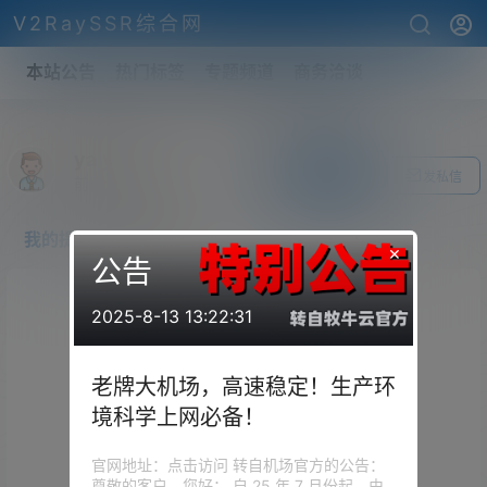
V2RaySSR综合网
本站公告
热门标签
专题频道
商务洽谈
yaiy717
关注Ta
发私信
前往个人中心
我的提问
我的回答
×
公告
2025-8-13 13:22:31
老牌大机场，高速稳定！生产环
境科学上网必备！
官网地址：点击访问 转自机场官方的公告：
尊敬的客户，您好： 自 25 年 7 月份起，由