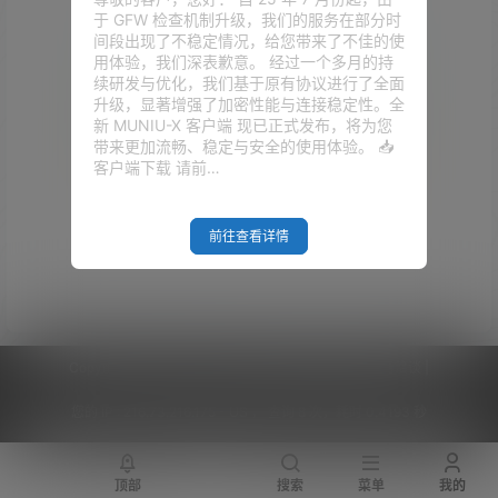
于 GFW 检查机制升级，我们的服务在部分时
间段出现了不稳定情况，给您带来了不佳的使
用体验，我们深表歉意。 经过一个多月的持
续研发与优化，我们基于原有协议进行了全面
升级，显著增强了加密性能与连接稳定性。全
新 MUNIU-X 客户端 现已正式发布，将为您
带来更加流畅、稳定与安全的使用体验。 📥
客户端下载 请前…
Empty Result
前往查看详情
Copyright © 2026
V2RaySSR综合网
|
网站地图
|
商务洽谈
|
您的 IP :
216.73.216.175 - US ， 查询 8 次，耗时 0.4193 秒
顶部
搜索
菜单
我的