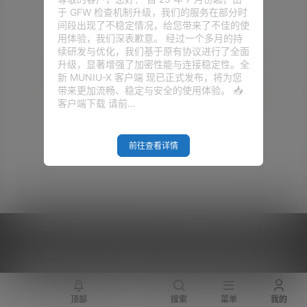
于 GFW 检查机制升级，我们的服务在部分时
间段出现了不稳定情况，给您带来了不佳的使
用体验，我们深表歉意。 经过一个多月的持
续研发与优化，我们基于原有协议进行了全面
升级，显著增强了加密性能与连接稳定性。全
新 MUNIU-X 客户端 现已正式发布，将为您
带来更加流畅、稳定与安全的使用体验。 📥
客户端下载 请前…
Empty Result
前往查看详情
Copyright © 2026
V2RaySSR综合网
|
网站地图
|
商务洽谈
|
您的 IP :
216.73.217.131 - US ， 查询 6 次，耗时 0.4034 秒
顶部
搜索
菜单
我的