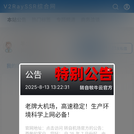
V2RaySSR综合网
本站公告
热门标签
专题频道
商务洽谈
半生贪欢
关注Ta
发私信
前往个人中心
我的提问
我的回答
×
公告
2025-8-13 13:22:31
老牌大机场，高速稳定！生产环
境科学上网必备！
官网地址：点击访问 转自机场官方的公告：
尊敬的客户，您好： 自 25 年 7 月份起，由