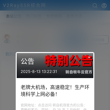
V2RaySSR综合网
本站公告
热门标签
专题频道
商务洽谈
mayraologhlen3
关注Ta
发私信
前往个人中心
我的提问
我的回答
×
公告
2025-8-13 13:22:31
老牌大机场，高速稳定！生产环
境科学上网必备！
官网地址：点击访问 转自机场官方的公告：
尊敬的客户，您好： 自 25 年 7 月份起，由