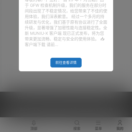
于 GFW 检查机制升级，我们的服务在部分时
间段出现了不稳定情况，给您带来了不佳的使
用体验，我们深表歉意。 经过一个多月的持
续研发与优化，我们基于原有协议进行了全面
升级，显著增强了加密性能与连接稳定性。全
新 MUNIU-X 客户端 现已正式发布，将为您
带来更加流畅、稳定与安全的使用体验。 📥
客户端下载 请前…
Empty Result
前往查看详情
Copyright © 2026
V2RaySSR综合网
|
网站地图
|
商务洽谈
|
您的 IP :
216.73.216.79 - US ， 查询 6 次，耗时 0.4531 秒
顶部
搜索
菜单
我的