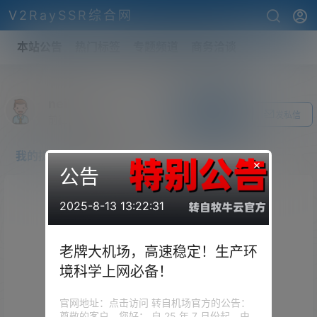
V2RaySSR综合网
本站公告
热门标签
专题频道
商务洽谈
neilxu
关注Ta
发私信
前往个人中心
我的提问
我的回答
×
公告
2025-8-13 13:22:31
老牌大机场，高速稳定！生产环
境科学上网必备！
官网地址：点击访问 转自机场官方的公告：
尊敬的客户，您好： 自 25 年 7 月份起，由