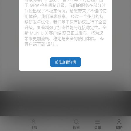
于 GFW 检查机制升级，我们的服务在部分时
间段出现了不稳定情况，给您带来了不佳的使
用体验，我们深表歉意。 经过一个多月的持
续研发与优化，我们基于原有协议进行了全面
升级，显著增强了加密性能与连接稳定性。全
新 MUNIU-X 客户端 现已正式发布，将为您
带来更加流畅、稳定与安全的使用体验。 📥
客户端下载 请前…
Empty Result
前往查看详情
Copyright © 2026
V2RaySSR综合网
|
网站地图
|
商务洽谈
|
您的 IP :
216.73.216.141 - US ， 查询 8 次，耗时 0.4280 秒
顶部
搜索
菜单
我的