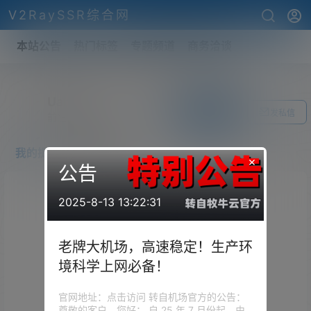
V2RaySSR综合网
本站公告
热门标签
专题频道
商务洽谈
Uan7
关注Ta
发私信
前往个人中心
我的提问
我的回答
×
公告
2025-8-13 13:22:31
老牌大机场，高速稳定！生产环
境科学上网必备！
官网地址：点击访问 转自机场官方的公告：
尊敬的客户，您好： 自 25 年 7 月份起，由