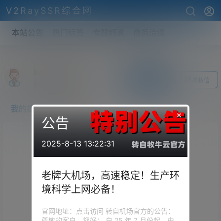
V2RaySSR综合网
本站公告
热门标签
专题频道
商务洽谈
keiraepp907
关注Ta
发私信
前往个人中心
我的提问
我的回答
×
公告
2025-8-13 13:22:31
老牌大机场，高速稳定！生产环
境科学上网必备！
官网地址：点击访问 转自机场官方的公告：
尊敬的客户，您好： 自 25 年 7 月份起，由