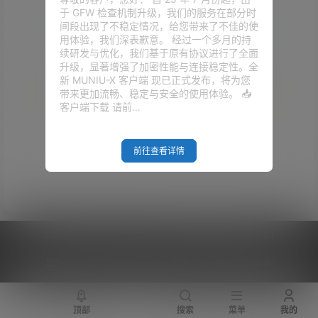
于 GFW 检查机制升级，我们的服务在部分时
间段出现了不稳定情况，给您带来了不佳的使
用体验，我们深表歉意。 经过一个多月的持
续研发与优化，我们基于原有协议进行了全面
升级，显著增强了加密性能与连接稳定性。全
新 MUNIU-X 客户端 现已正式发布，将为您
带来更加流畅、稳定与安全的使用体验。 📥
客户端下载 请前…
Empty Result
前往查看详情
Copyright © 2026
V2RaySSR综合网
|
网站地图
|
商务洽谈
|
您的 IP :
216.73.216.221 - US ， 查询 6 次，耗时 0.4596 秒
顶部
搜索
菜单
我的