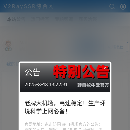
V2RaySSR综合网
本站公告
热门标签
专题频道
商务洽谈
VanceStLedg
关注Ta
发私信
前往个人中心
我的提问
我的回答
×
公告
2025-8-13 13:22:31
老牌大机场，高速稳定！生产环
境科学上网必备！
官网地址：点击访问 转自机场官方的公告：
尊敬的客户，您好： 自 25 年 7 月份起，由