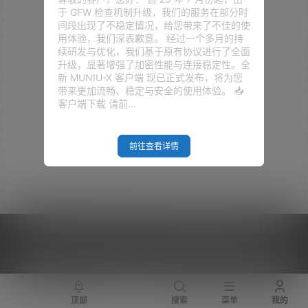
于 GFW 检查机制升级，我们的服务在部分时
间段出现了不稳定情况，给您带来了不佳的使
用体验，我们深表歉意。 经过一个多月的持
续研发与优化，我们基于原有协议进行了全面
升级，显著增强了加密性能与连接稳定性。全
新 MUNIU-X 客户端 现已正式发布，将为您
带来更加流畅、稳定与安全的使用体验。 📥
客户端下载 请前…
Empty Result
前往查看详情
Copyright © 2026
V2RaySSR综合网
|
网站地图
|
商务洽谈
|
您的 IP :
216.73.217.122 - US ， 查询 6 次，耗时 0.4060 秒
顶部
搜索
菜单
我的