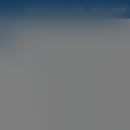
文章
登录
快速注册
Ta
发私信
全部