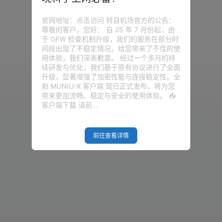
官网地址：点击访问 转自机场官方的公告：
尊敬的客户，您好： 自 25 年 7 月份起，由
于 GFW 检查机制升级，我们的服务在部分时
Empty Result
间段出现了不稳定情况，给您带来了不佳的使
用体验，我们深表歉意。 经过一个多月的持
续研发与优化，我们基于原有协议进行了全面
升级，显著增强了加密性能与连接稳定性。全
新 MUNIU-X 客户端 现已正式发布，将为您
带来更加流畅、稳定与安全的使用体验。 📥
客户端下载 请前…
前往查看详情