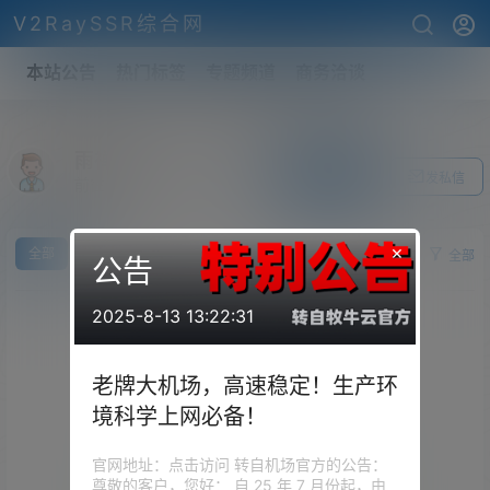
V2RaySSR综合网
本站公告
热门标签
专题频道
商务洽谈
雨禅
关注Ta
发私信
前往个人中心
×
全部
求
供
全部
公告
2025-8-13 13:22:31
老牌大机场，高速稳定！生产环
境科学上网必备！
官网地址：点击访问 转自机场官方的公告：
尊敬的客户，您好： 自 25 年 7 月份起，由