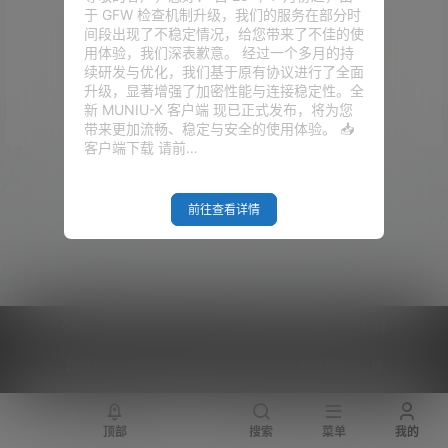
于 GFW 检查机制升级，我们的服务在部分时
间段出现了不稳定情况，给您带来了不佳的使
用体验，我们深表歉意。 经过一个多月的持
续研发与优化，我们基于原有协议进行了全面
升级，显著增强了加密性能与连接稳定性。全
Empty Result
新 MUNIU-X 客户端 现已正式发布，将为您
带来更加流畅、稳定与安全的使用体验。 📥
客户端下载 请前…
前往查看详情
Copyright © 2026
V2RaySSR综合网
|
网站地图
|
商务洽谈
|
您的 IP :
216.73.216.85 - US ， 查询 6 次，耗时 0.4335 秒
顶部
搜索
菜单
我的