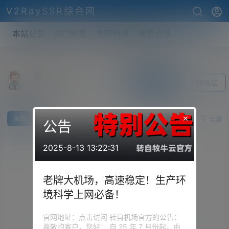
V2RaySSR综合网
本站公告
热门标签
专题频道
商务洽谈
熊大
关注Ta
发私信
前往个人中心
×
全部
求
供
全部
公告
2025-8-13 13:22:31
老牌大机场，高速稳定！生产环
境科学上网必备！
官网地址：点击访问 转自机场官方的公告：
尊敬的客户，您好： 自 25 年 7 月份起，由