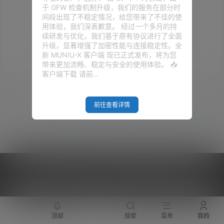
于 GFW 检查机制升级，我们的服务在部分时
间段出现了不稳定情况，给您带来了不佳的使
用体验，我们深表歉意。 经过一个多月的持
续研发与优化，我们基于原有协议进行了全面
升级，显著增强了加密性能与连接稳定性。全
Empty Result
新 MUNIU-X 客户端 现已正式发布，将为您
带来更加流畅、稳定与安全的使用体验。 📥
客户端下载 请前…
前往查看详情
Copyright © 2026
V2RaySSR综合网
|
网站地图
|
商务洽谈
|
您的 IP :
216.73.216.103 - US ， 查询 8 次，耗时 0.4082 秒
顶部
搜索
菜单
我的