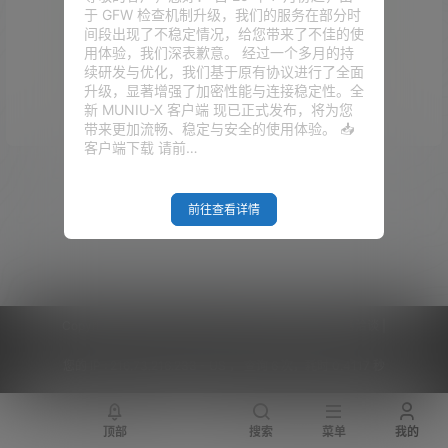
于 GFW 检查机制升级，我们的服务在部分时
间段出现了不稳定情况，给您带来了不佳的使
用体验，我们深表歉意。 经过一个多月的持
续研发与优化，我们基于原有协议进行了全面
升级，显著增强了加密性能与连接稳定性。全
Empty Result
新 MUNIU-X 客户端 现已正式发布，将为您
带来更加流畅、稳定与安全的使用体验。 📥
客户端下载 请前…
前往查看详情
Copyright © 2026
V2RaySSR综合网
|
网站地图
|
商务洽谈
|
您的 IP :
216.73.216.233 - US ， 查询 6 次，耗时 0.4117 秒
顶部
搜索
菜单
我的