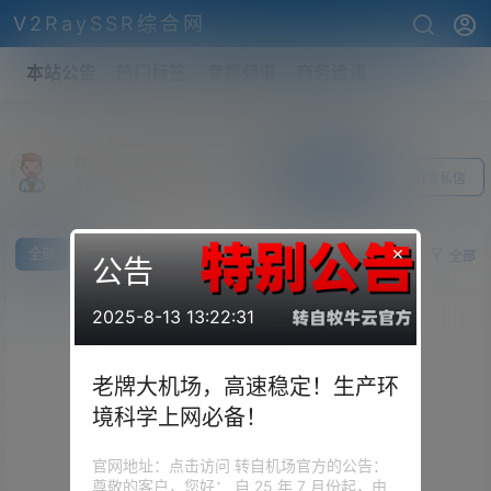
V2RaySSR综合网
本站公告
热门标签
专题频道
商务洽谈
mohammadhamlett
关注Ta
发私信
前往个人中心
×
全部
求
供
全部
公告
2025-8-13 13:22:31
老牌大机场，高速稳定！生产环
境科学上网必备！
官网地址：点击访问 转自机场官方的公告：
尊敬的客户，您好： 自 25 年 7 月份起，由