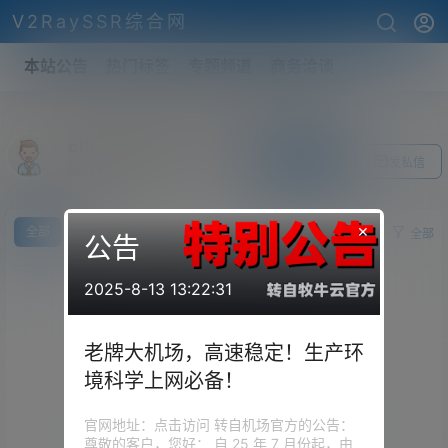
V2RaySSR综合网
本站公告
热门标签
专题频道
商务洽谈
cliffdawson7123
关注Ta
发私信
前往个人中心
×
全部
求
供
全部
公告
2025-8-13 13:22:31
老牌大机场，高速稳定！生产环
境科学上网必备！
官网地址：点击访问 转自机场官方的公告：
尊敬的客户，您好： 自 25 年 7 月份起，由