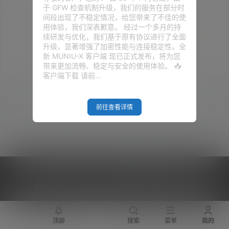
于 GFW 检查机制升级，我们的服务在部分时
间段出现了不稳定情况，给您带来了不佳的使
用体验，我们深表歉意。 经过一个多月的持
续研发与优化，我们基于原有协议进行了全面
升级，显著增强了加密性能与连接稳定性。全
Empty Result
新 MUNIU-X 客户端 现已正式发布，将为您
带来更加流畅、稳定与安全的使用体验。 📥
客户端下载 请前…
前往查看详情
Copyright © 2026
V2RaySSR综合网
|
网站地图
|
商务洽谈
|
您的 IP :
216.73.217.87 - US ， 查询 8 次，耗时 0.4644 秒
顶部
搜索
菜单
我的