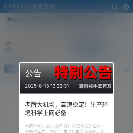
V2RaySSR综合网
本站公告
热门标签
专题频道
商务洽谈
antonyheyne9453
关注Ta
发私信
前往个人中心
×
全部
求
供
全部
公告
2025-8-13 13:22:31
老牌大机场，高速稳定！生产环
境科学上网必备！
官网地址：点击访问 转自机场官方的公告：
尊敬的客户，您好： 自 25 年 7 月份起，由