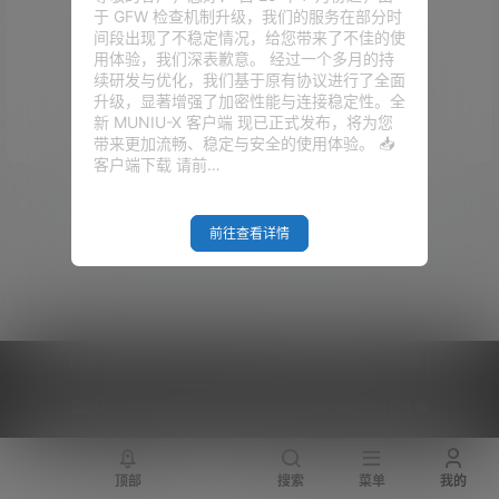
于 GFW 检查机制升级，我们的服务在部分时
间段出现了不稳定情况，给您带来了不佳的使
用体验，我们深表歉意。 经过一个多月的持
续研发与优化，我们基于原有协议进行了全面
升级，显著增强了加密性能与连接稳定性。全
Empty Result
新 MUNIU-X 客户端 现已正式发布，将为您
带来更加流畅、稳定与安全的使用体验。 📥
客户端下载 请前…
前往查看详情
Copyright © 2026
V2RaySSR综合网
|
网站地图
|
商务洽谈
|
您的 IP :
216.73.216.185 - US ， 查询 6 次，耗时 0.4133 秒
顶部
搜索
菜单
我的