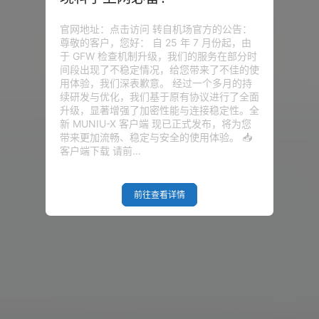
官网地址：点击访问 转自机场官方的公告：
尊敬的客户，您好： 自 25 年 7 月份起，由
于 GFW 检查机制升级，我们的服务在部分时
Empty Result
间段出现了不稳定情况，给您带来了不佳的使
用体验，我们深表歉意。 经过一个多月的持
续研发与优化，我们基于原有协议进行了全面
升级，显著增强了加密性能与连接稳定性。全
新 MUNIU-X 客户端 现已正式发布，将为您
带来更加流畅、稳定与安全的使用体验。 📥
客户端下载 请前…
前往查看详情