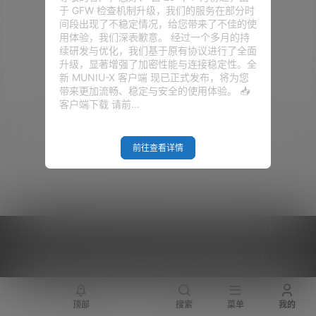
于 GFW 检查机制升级，我们的服务在部分时
间段出现了不稳定情况，给您带来了不佳的使
用体验，我们深表歉意。 经过一个多月的持
续研发与优化，我们基于原有协议进行了全面
升级，显著增强了加密性能与连接稳定性。全
Empty Result
新 MUNIU-X 客户端 现已正式发布，将为您
带来更加流畅、稳定与安全的使用体验。 📥
客户端下载 请前…
前往查看详情
Copyright © 2026
V2RaySSR综合网
|
网站地图
|
商务洽谈
|
您的 IP :
216.73.217.39 - US ， 查询 6 次，耗时 0.4101 秒
顶部
搜索
菜单
我的