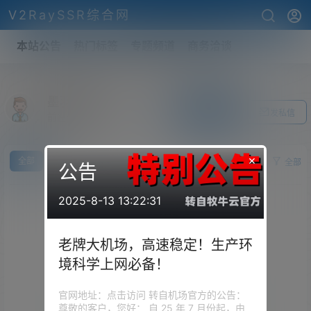
V2RaySSR综合网
本站公告
热门标签
专题频道
商务洽谈
墨羽无痕
关注Ta
发私信
前往个人中心
×
全部
求
供
全部
公告
2025-8-13 13:22:31
老牌大机场，高速稳定！生产环
境科学上网必备！
官网地址：点击访问 转自机场官方的公告：
尊敬的客户，您好： 自 25 年 7 月份起，由