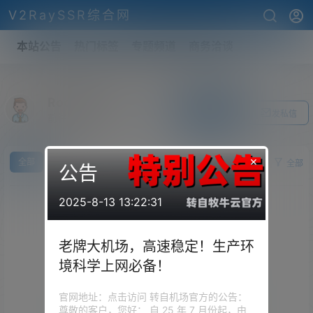
V2RaySSR综合网
本站公告
热门标签
专题频道
商务洽谈
RockSnow
关注Ta
发私信
前往个人中心
×
全部
求
供
全部
公告
2025-8-13 13:22:31
老牌大机场，高速稳定！生产环
境科学上网必备！
官网地址：点击访问 转自机场官方的公告：
尊敬的客户，您好： 自 25 年 7 月份起，由