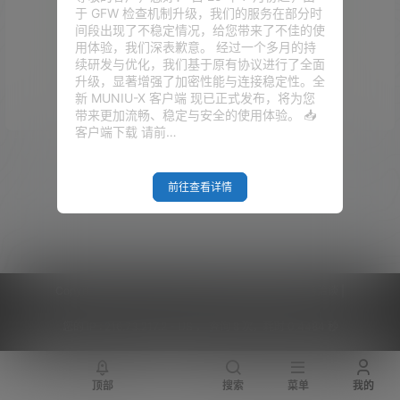
于 GFW 检查机制升级，我们的服务在部分时
间段出现了不稳定情况，给您带来了不佳的使
用体验，我们深表歉意。 经过一个多月的持
续研发与优化，我们基于原有协议进行了全面
升级，显著增强了加密性能与连接稳定性。全
Empty Result
新 MUNIU-X 客户端 现已正式发布，将为您
带来更加流畅、稳定与安全的使用体验。 📥
客户端下载 请前…
前往查看详情
Copyright © 2026
V2RaySSR综合网
|
网站地图
|
商务洽谈
|
您的 IP :
216.73.217.2 - US ， 查询 8 次，耗时 0.4484 秒
顶部
搜索
菜单
我的