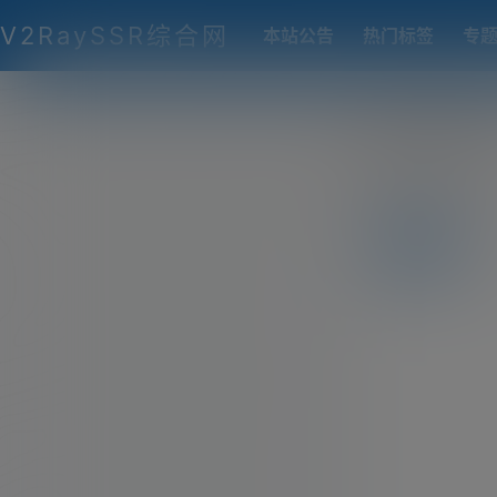
V2RaySSR综合网
本站公告
热门标签
专
rocket
前往个人
全部