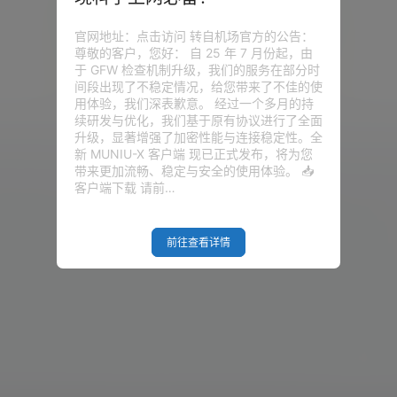
官网地址：点击访问 转自机场官方的公告：
尊敬的客户，您好： 自 25 年 7 月份起，由
于 GFW 检查机制升级，我们的服务在部分时
Empty Result
间段出现了不稳定情况，给您带来了不佳的使
用体验，我们深表歉意。 经过一个多月的持
续研发与优化，我们基于原有协议进行了全面
升级，显著增强了加密性能与连接稳定性。全
新 MUNIU-X 客户端 现已正式发布，将为您
带来更加流畅、稳定与安全的使用体验。 📥
客户端下载 请前…
前往查看详情