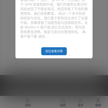
于 GFW 检查机制升级，我们的服务在部分时
间段出现了不稳定情况，给您带来了不佳的使
用体验，我们深表歉意。 经过一个多月的持
续研发与优化，我们基于原有协议进行了全面
升级，显著增强了加密性能与连接稳定性。全
新 MUNIU-X 客户端 现已正式发布，将为您
带来更加流畅、稳定与安全的使用体验。 📥
客户端下载 请前…
Empty Result
前往查看详情
Copyright © 2026
V2RaySSR综合网
|
网站地图
|
商务洽谈
|
您的 IP :
216.73.216.15 - US ， 查询 8 次，耗时 0.4418 秒
顶部
搜索
菜单
我的