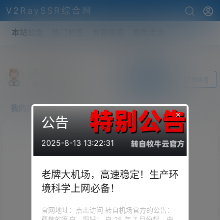
V2RaySSR综合网
本站公告
热门标签
专题频道
商务洽谈
TAEKING
关注Ta
发私信
前往个人中心
我的提问
我的回答
×
公告
2025-8-13 13:22:31
老牌大机场，高速稳定！生产环
境科学上网必备！
官网地址：点击访问 转自机场官方的公告：
尊敬的客户，您好： 自 25 年 7 月份起，由