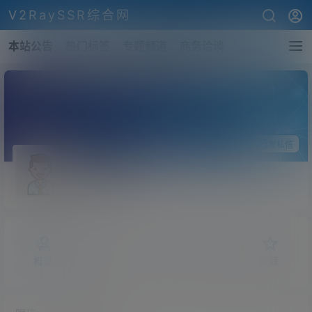
V2RaySSR综合网
本站公告
热门标签
专题频道
商务洽谈
关注Ta
发私信
TAEKING
斗者
Lv1
概览
发布的
关注
粉丝
收藏