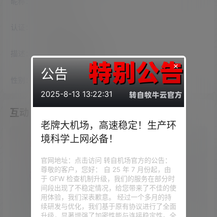
昵称：
TAEKING
认证：
未认证
描述：
入驻本站
2296
天
×
公告
性别：
女
2025-8-13 13:22:31
互动
老牌大机场，高速稳定！生产环
境科学上网必备！
我的圈子
官网地址：点击访问 转自机场官方的公告：
尊敬的客户，您好： 自 25 年 7 月份起，由
我的问答
于 GFW 检查机制升级，我们的服务在部分时
间段出现了不稳定情况，给您带来了不佳的使
用体验，我们深表歉意。 经过一个多月的持
续研发与优化，我们基于原有协议进行了全面
我的供求信息
升级，显著增强了加密性能与连接稳定性。全