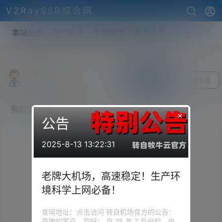
V2RaySSR综合网
本站公告
热门标签
专题频道
商务洽谈
Henry
关注Ta
发私信
前往个人中心
我的提问
我的回答
×
公告
2025-8-13 13:22:31
老牌大机场，高速稳定！生产环
境科学上网必备！
官网地址：点击访问 转自机场官方的公告：
尊敬的客户，您好： 自 25 年 7 月份起，由