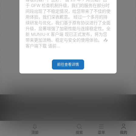
于 GFW 检查机制升级，我们的服务在部分时
间段出现了不稳定情况，给您带来了不佳的使
用体验，我们深表歉意。 经过一个多月的持
续研发与优化，我们基于原有协议进行了全面
升级，显著增强了加密性能与连接稳定性。全
新 MUNIU-X 客户端 现已正式发布，将为您
带来更加流畅、稳定与安全的使用体验。 📥
客户端下载 请前…
Empty Result
前往查看详情
Copyright © 2026
V2RaySSR综合网
|
网站地图
|
商务洽谈
|
您的 IP :
216.73.217.108 - US ， 查询 6 次，耗时 0.3928 秒
顶部
搜索
菜单
我的