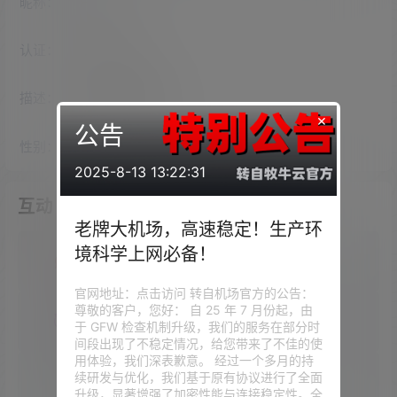
昵称：
Henry
认证：
未认证
描述：
入驻本站
818
天
×
公告
性别：
女
2025-8-13 13:22:31
互动
老牌大机场，高速稳定！生产环
境科学上网必备！
我的圈子
官网地址：点击访问 转自机场官方的公告：
尊敬的客户，您好： 自 25 年 7 月份起，由
我的问答
于 GFW 检查机制升级，我们的服务在部分时
间段出现了不稳定情况，给您带来了不佳的使
用体验，我们深表歉意。 经过一个多月的持
续研发与优化，我们基于原有协议进行了全面
我的供求信息
升级，显著增强了加密性能与连接稳定性。全