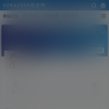
V2RaySSR综合网
本站公告
热门标签
专题频道
商务洽谈
关注Ta
发私信
Henry
斗者
Lv1
概览
发布的
关注
粉丝
收藏