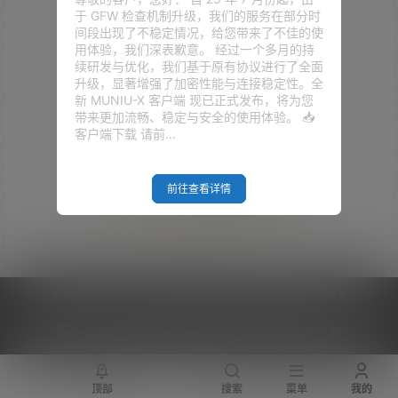
于 GFW 检查机制升级，我们的服务在部分时
间段出现了不稳定情况，给您带来了不佳的使
用体验，我们深表歉意。 经过一个多月的持
续研发与优化，我们基于原有协议进行了全面
升级，显著增强了加密性能与连接稳定性。全
新 MUNIU-X 客户端 现已正式发布，将为您
带来更加流畅、稳定与安全的使用体验。 📥
客户端下载 请前…
前往查看详情
Empty Result
Copyright © 2026
V2RaySSR综合网
|
网站地图
|
商务洽谈
|
您的 IP :
216.73.216.168 - US ， 查询 9 次，耗时 0.4107 秒
顶部
搜索
菜单
我的