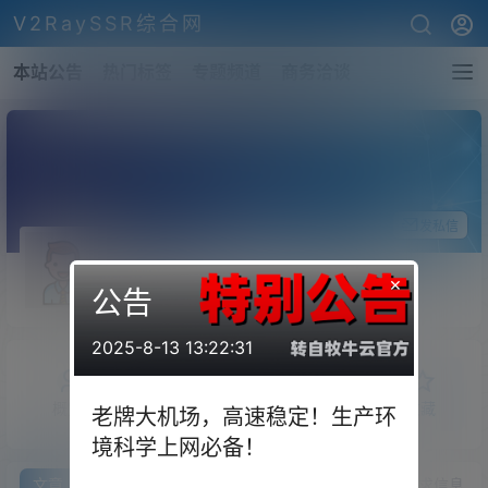
V2RaySSR综合网
本站公告
热门标签
专题频道
商务洽谈
关注Ta
发私信
Henry
×
公告
斗者
Lv1
2025-8-13 13:22:31
概览
发布的
关注
粉丝
收藏
老牌大机场，高速稳定！生产环
境科学上网必备！
文章
商铺
快讯
圈子
问答
供求信息