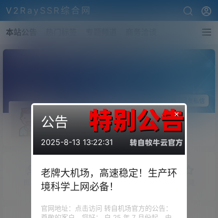
V2RaySSR综合网
本站公告
热门标签
专题频道
商务洽谈
关注Ta
发私信
×
公告
Henry
斗者
Lv1
2025-8-13 13:22:31
老牌大机场，高速稳定！生产环
概览
发布的
关注
粉丝
收藏
境科学上网必备！
官网地址：点击访问 转自机场官方的公告：
尊敬的客户，您好： 自 25 年 7 月份起，由