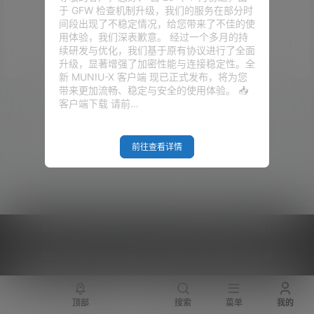
于 GFW 检查机制升级，我们的服务在部分时
没有话题
间段出现了不稳定情况，给您带来了不佳的使
用体验，我们深表歉意。 经过一个多月的持
续研发与优化，我们基于原有协议进行了全面
升级，显著增强了加密性能与连接稳定性。全
新 MUNIU-X 客户端 现已正式发布，将为您
带来更加流畅、稳定与安全的使用体验。 📥
广场
客户端下载 请前…
2024-07-31
dwg转ipa
11:08:48
2020-07-29
前往查看详情
软路由
13:41:16
2020-04-23
Trojan
15:20:46
Copyright © 2026
V2RaySSR综合网
|
网站地图
|
商务洽谈
|
您的 IP :
216.73.216.205 - US ， 查询 13 次，耗时 0.4192 秒
顶部
搜索
菜单
我的