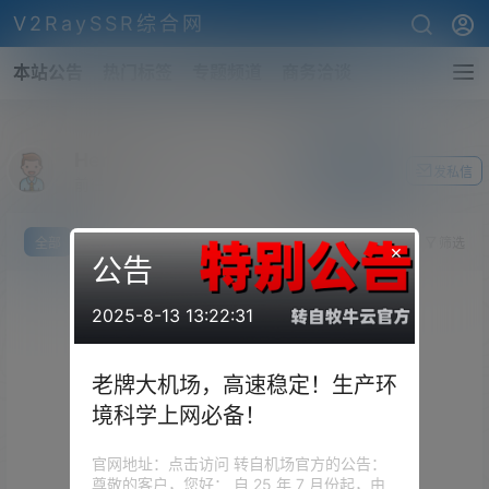
V2RaySSR综合网
本站公告
热门标签
专题频道
商务洽谈
Henry
关注Ta
发私信
前往个人中心
全部
我说
提问
投票
你猜
筛选
×
公告
2025-8-13 13:22:31
老牌大机场，高速稳定！生产环
境科学上网必备！
官网地址：点击访问 转自机场官方的公告：
尊敬的客户，您好： 自 25 年 7 月份起，由