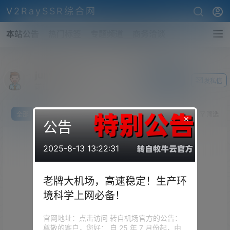
V2RaySSR综合网
本站公告
热门标签
专题频道
商务洽谈
jumpxyz
关注Ta
发私信
前往个人中心
全部
我说
提问
投票
你猜
筛选
×
公告
2025-8-13 13:22:31
老牌大机场，高速稳定！生产环
境科学上网必备！
官网地址：点击访问 转自机场官方的公告：
尊敬的客户，您好： 自 25 年 7 月份起，由