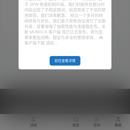
于 GFW 检查机制升级，我们的服务在部分时
没有话题
间段出现了不稳定情况，给您带来了不佳的使
用体验，我们深表歉意。 经过一个多月的持
续研发与优化，我们基于原有协议进行了全面
升级，显著增强了加密性能与连接稳定性。全
新 MUNIU-X 客户端 现已正式发布，将为您
带来更加流畅、稳定与安全的使用体验。 📥
广场
客户端下载 请前…
2024-07-31
dwg转ipa
11:08:48
2020-07-29
前往查看详情
软路由
13:41:16
2020-04-23
Trojan
15:20:46
Copyright © 2026
V2RaySSR综合网
|
网站地图
|
商务洽谈
|
您的 IP :
216.73.217.138 - US ， 查询 9 次，耗时 0.4275 秒
顶部
搜索
菜单
我的