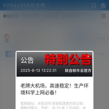
V2RaySSR综合网
本站公告
热门标签
专题频道
商务洽谈
摸肚子的小胖子
关注Ta
发私信
前往个人中心
全部
我说
提问
投票
你猜
筛选
×
公告
2025-8-13 13:22:31
老牌大机场，高速稳定！生产环
境科学上网必备！
官网地址：点击访问 转自机场官方的公告：
尊敬的客户，您好： 自 25 年 7 月份起，由