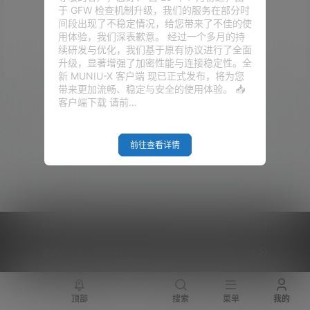
于 GFW 检查机制升级，我们的服务在部分时
没有话题
间段出现了不稳定情况，给您带来了不佳的使
用体验，我们深表歉意。 经过一个多月的持
续研发与优化，我们基于原有协议进行了全面
升级，显著增强了加密性能与连接稳定性。全
新 MUNIU-X 客户端 现已正式发布，将为您
带来更加流畅、稳定与安全的使用体验。 📥
广场
客户端下载 请前…
2024-07-31
dwg转ipa
11:08:48
2020-07-29
前往查看详情
软路由
13:41:16
2020-04-23
Trojan
15:20:46
Copyright © 2026
V2RaySSR综合网
|
网站地图
|
商务洽谈
|
您的 IP :
216.73.216.214 - US ， 查询 9 次，耗时 0.4347 秒
顶部
搜索
菜单
我的