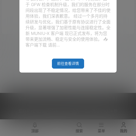
于 GFW 检查机制升级，我们的服务在部分时
没有话题
间段出现了不稳定情况，给您带来了不佳的使
用体验，我们深表歉意。 经过一个多月的持
续研发与优化，我们基于原有协议进行了全面
升级，显著增强了加密性能与连接稳定性。全
新 MUNIU-X 客户端 现已正式发布，将为您
带来更加流畅、稳定与安全的使用体验。 📥
广场
客户端下载 请前…
2024-07-31
dwg转ipa
11:08:48
2020-07-29
前往查看详情
软路由
13:41:16
2020-04-23
Trojan
15:20:46
Copyright © 2026
V2RaySSR综合网
|
网站地图
|
商务洽谈
|
您的 IP :
216.73.217.178 - US ， 查询 11 次，耗时 0.4234 秒
顶部
搜索
菜单
我的