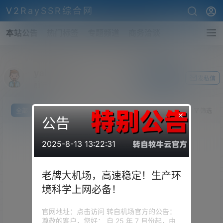
V2RaySSR综合网
本站公告
热门标签
专题频道
商务洽谈
yaiy717
关注Ta
发私信
前往个人中心
全部
我说
提问
投票
你猜
筛选
×
公告
2025-8-13 13:22:31
老牌大机场，高速稳定！生产环
境科学上网必备！
官网地址：点击访问 转自机场官方的公告：
尊敬的客户，您好： 自 25 年 7 月份起，由