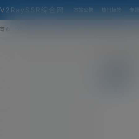
V2RaySSR综合网
本站公告
热门标签
专
首 页
VPS推荐-评测
热门协议搭建
各类脚本及教程
客户
雨禅
前往个人
全部
我