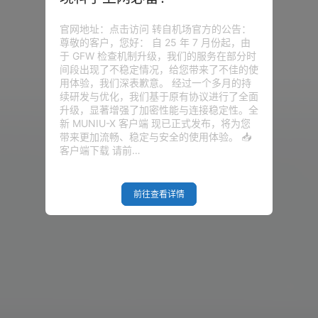
官网地址：点击访问 转自机场官方的公告：
尊敬的客户，您好： 自 25 年 7 月份起，由
没有话题
于 GFW 检查机制升级，我们的服务在部分时
间段出现了不稳定情况，给您带来了不佳的使
用体验，我们深表歉意。 经过一个多月的持
续研发与优化，我们基于原有协议进行了全面
升级，显著增强了加密性能与连接稳定性。全
新 MUNIU-X 客户端 现已正式发布，将为您
带来更加流畅、稳定与安全的使用体验。 📥
客户端下载 请前…
前往查看详情