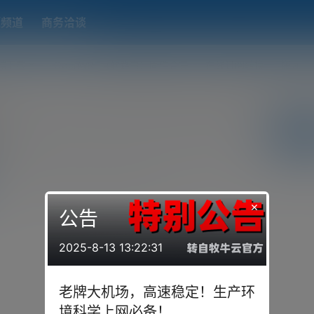
题频道
商务洽谈
端下载
OpenWRT（软路由）固件合集
在线订阅转换
搬瓦工
关注
中心
说
提问
投票
你猜
×
公告
2025-8-13 13:22:31
老牌大机场，高速稳定！生产环
境科学上网必备！