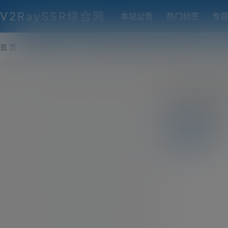
V2RaySSR综合网
本站公告
热门标签
专
首 页
VPS推荐-评测
热门协议搭建
各类脚本及教程
客户
philho
前往个人
全部
我