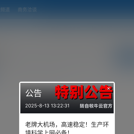
题频道
商务洽谈
端下载
OpenWRT（软路由）固件合集
在线订阅转换
搬瓦工
o
关注
中心
说
提问
投票
你猜
×
公告
2025-8-13 13:22:31
老牌大机场，高速稳定！生产环
境科学上网必备！