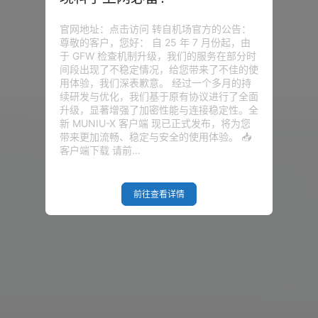
官网地址：点击访问 转自机场官方的公告：
尊敬的客户，您好： 自 25 年 7 月份起，由
没有话题
于 GFW 检查机制升级，我们的服务在部分时
间段出现了不稳定情况，给您带来了不佳的使
用体验，我们深表歉意。 经过一个多月的持
续研发与优化，我们基于原有协议进行了全面
升级，显著增强了加密性能与连接稳定性。全
新 MUNIU-X 客户端 现已正式发布，将为您
带来更加流畅、稳定与安全的使用体验。 📥
客户端下载 请前…
前往查看详情