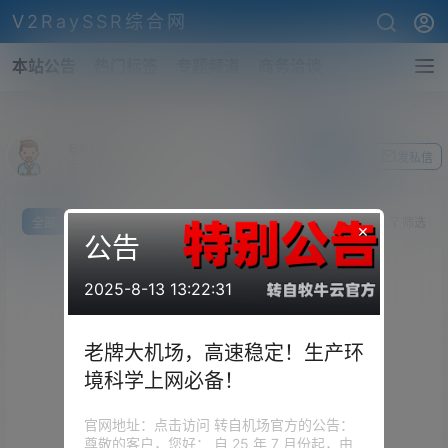
V2RaySSR综合网
本站公告
热门标签
专题频道
商务洽谈
seosea
关注Ta
发私信
前往个人中心
全部
我说
提问
投票
你猜
筛选
×
公告
2025-8-13 13:22:31
老牌大机场，高速稳定！生产环
境科学上网必备！
官网地址：点击访问 转自机场官方的公告：
尊敬的客户，您好： 自 25 年 7 月份起，由