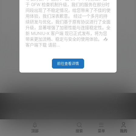
于 GFW 检查机制升级，我们的服务在部分时
没有话题
间段出现了不稳定情况，给您带来了不佳的使
用体验，我们深表歉意。 经过一个多月的持
续研发与优化，我们基于原有协议进行了全面
升级，显著增强了加密性能与连接稳定性。全
新 MUNIU-X 客户端 现已正式发布，将为您
带来更加流畅、稳定与安全的使用体验。 📥
广场
客户端下载 请前…
2024-07-31
dwg转ipa
11:08:48
2020-07-29
前往查看详情
软路由
13:41:16
2020-04-23
Trojan
15:20:46
Copyright © 2026
V2RaySSR综合网
|
网站地图
|
商务洽谈
|
您的 IP :
216.73.216.253 - US ， 查询 9 次，耗时 0.4328 秒
顶部
搜索
菜单
我的