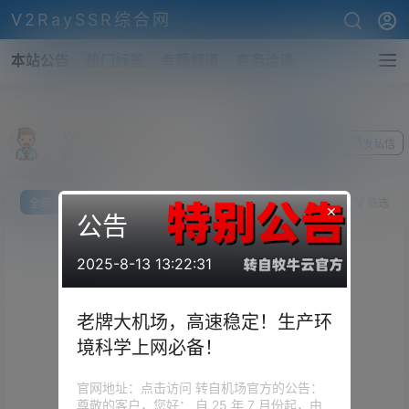
V2RaySSR综合网
本站公告
热门标签
专题频道
商务洽谈
wujiong
关注Ta
发私信
前往个人中心
全部
我说
提问
投票
你猜
筛选
×
公告
2025-8-13 13:22:31
老牌大机场，高速稳定！生产环
境科学上网必备！
官网地址：点击访问 转自机场官方的公告：
尊敬的客户，您好： 自 25 年 7 月份起，由