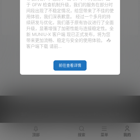
于 GFW 检查机制升级，我们的服务在部分时
没有话题
间段出现了不稳定情况，给您带来了不佳的使
用体验，我们深表歉意。 经过一个多月的持
续研发与优化，我们基于原有协议进行了全面
升级，显著增强了加密性能与连接稳定性。全
新 MUNIU-X 客户端 现已正式发布，将为您
带来更加流畅、稳定与安全的使用体验。 📥
广场
客户端下载 请前…
2024-07-31
dwg转ipa
11:08:48
2020-07-29
前往查看详情
软路由
13:41:16
2020-04-23
Trojan
15:20:46
Copyright © 2026
V2RaySSR综合网
|
网站地图
|
商务洽谈
|
您的 IP :
216.73.217.86 - US ， 查询 9 次，耗时 0.4765 秒
顶部
搜索
菜单
我的