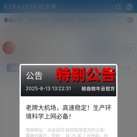
V2RaySSR综合网
本站公告
热门标签
专题频道
商务洽谈
coolpanda
关注Ta
发私信
前往个人中心
全部
我说
提问
投票
你猜
筛选
×
公告
2025-8-13 13:22:31
老牌大机场，高速稳定！生产环
境科学上网必备！
官网地址：点击访问 转自机场官方的公告：
尊敬的客户，您好： 自 25 年 7 月份起，由