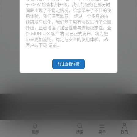
于 GFW 检查机制升级，我们的服务在部分时
没有话题
间段出现了不稳定情况，给您带来了不佳的使
用体验，我们深表歉意。 经过一个多月的持
续研发与优化，我们基于原有协议进行了全面
升级，显著增强了加密性能与连接稳定性。全
新 MUNIU-X 客户端 现已正式发布，将为您
带来更加流畅、稳定与安全的使用体验。 📥
广场
客户端下载 请前…
2024-07-31
dwg转ipa
11:08:48
2020-07-29
前往查看详情
软路由
13:41:16
2020-04-23
Trojan
15:20:46
Copyright © 2026
V2RaySSR综合网
|
网站地图
|
商务洽谈
|
您的 IP :
216.73.216.228 - US ， 查询 9 次，耗时 0.4511 秒
顶部
搜索
菜单
我的