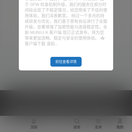
于 GFW 检查机制升级，我们的服务在部分时
间段出现了不稳定情况，给您带来了不佳的使
用体验，我们深表歉意。 经过一个多月的持
续研发与优化，我们基于原有协议进行了全面
升级，显著增强了加密性能与连接稳定性。全
Empty Result
新 MUNIU-X 客户端 现已正式发布，将为您
带来更加流畅、稳定与安全的使用体验。 📥
客户端下载 请前…
前往查看详情
Copyright © 2026
V2RaySSR综合网
|
网站地图
|
商务洽谈
|
您的 IP :
216.73.216.20 - US ， 查询 8 次，耗时 0.3995 秒
顶部
搜索
菜单
我的