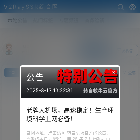
V2RaySSR综合网
本站公告
热门标签
专题频道
商务洽谈
luotuo
关注Ta
发私信
前往个人中心
×
全部
求
供
全部
公告
2025-8-13 13:22:31
老牌大机场，高速稳定！生产环
境科学上网必备！
官网地址：点击访问 转自机场官方的公告：
尊敬的客户，您好： 自 25 年 7 月份起，由