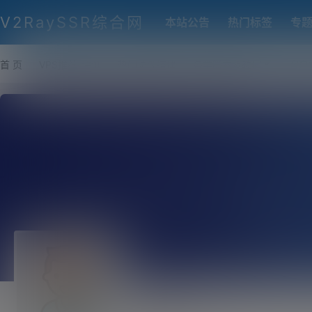
V2RaySSR综合网
本站公告
热门标签
专
首 页
VPS推荐-评测
热门协议搭建
各类脚本及教程
客户