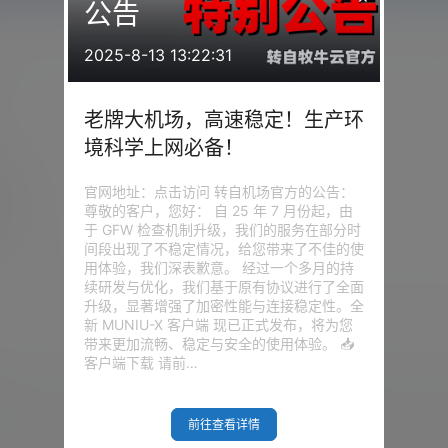
公告
2025-8-13 13:22:31
老牌大机场，高速稳定！生产环
境科学上网必备！
官网地址：点击访问 转自机场官方的公告：
天
尊敬的客户，您好： 自 25 年 7 月份起，由
于 GFW 检查机制升级，我们的服务在部分时
间段出现了不稳定情况，给您带来了不佳的使
用体验，我们深表歉意。 经过一个多月的持
续研发与优化，我们基于原有协议进行了全面
升级，显著增强了加密性能与连接稳定性。全
新 MUNIU-X 客户端 现已正式发布，将为您
带来更加流畅、稳定与安全的使用体验。 📥
客户端下载 请前…
我的问答
前往查看详情