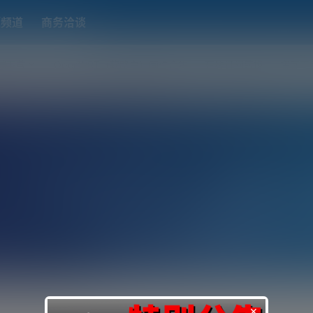
题频道
商务洽谈
端下载
OpenWRT（软路由）固件合集
在线订阅转换
搬瓦工
×