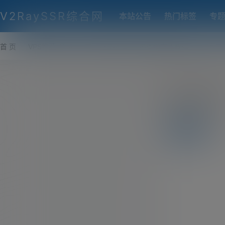
V2RaySSR综合网
本站公告
热门标签
专
首 页
VPS推荐-评测
热门协议搭建
各类脚本及教程
客户
luotuo
前往个人
全部
我