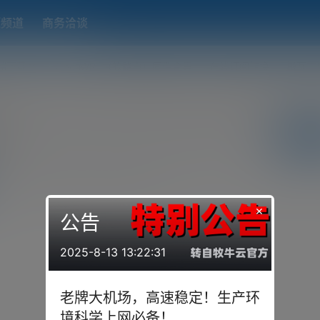
题频道
商务洽谈
端下载
OpenWRT（软路由）固件合集
在线订阅转换
搬瓦工
关注
中心
说
提问
投票
你猜
×
公告
2025-8-13 13:22:31
老牌大机场，高速稳定！生产环
境科学上网必备！