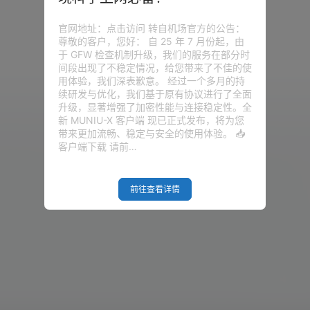
官网地址：点击访问 转自机场官方的公告：
尊敬的客户，您好： 自 25 年 7 月份起，由
没有话题
于 GFW 检查机制升级，我们的服务在部分时
间段出现了不稳定情况，给您带来了不佳的使
用体验，我们深表歉意。 经过一个多月的持
续研发与优化，我们基于原有协议进行了全面
升级，显著增强了加密性能与连接稳定性。全
新 MUNIU-X 客户端 现已正式发布，将为您
带来更加流畅、稳定与安全的使用体验。 📥
客户端下载 请前…
前往查看详情