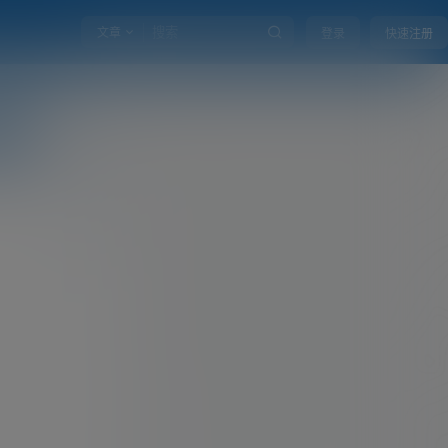
文章
登录
快速注册
Ta
发私信
全部