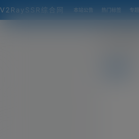
V2RaySSR综合网
本站公告
热门标签
专
owen3
前往个人
全部